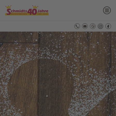
B
X
H